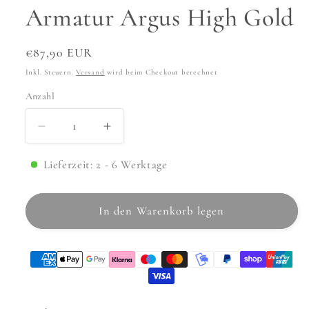
Armatur Argus High Gold
Normaler
€87,90 EUR
Preis
Inkl. Steuern.
Versand
wird beim Checkout berechnet
Anzahl
Anzahl
Verringere
Erhöhe
die
die
Menge
Menge
Lieferzeit: 2 - 6 Werktage
für
für
Armatur
Armatur
In den Warenkorb legen
Argus
Argus
High
High
Gold
Gold