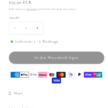
Normaler
€57,90 EUR
Preis
Inkl. Steuern.
Versand
wird beim Checkout berechnet
Anzahl
Anzahl
Verringere
Erhöhe
die
die
Menge
Menge
Lieferzeit: 2 - 6 Werktage
für
für
Armatur
Armatur
In den Warenkorb legen
Foss
Foss
Low
Low
Gold
Gold
Matt
Matt
Share