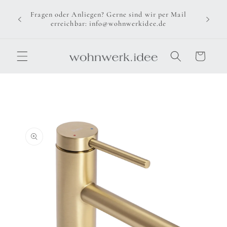
Direkt
zum
Fragen oder Anliegen? Gerne sind wir per Mail
Inhalt
erreichbar: info@wohnwerkidee.de
Warenkorb
u
oduktinformationen
ringen