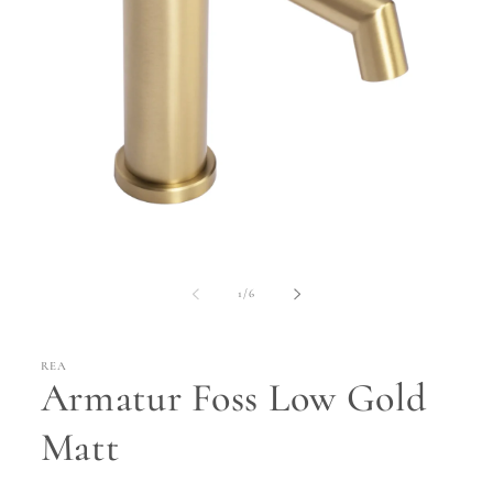
Medien
1
in
Modal
öffnen
von
1
/
6
REA
Armatur Foss Low Gold
Matt