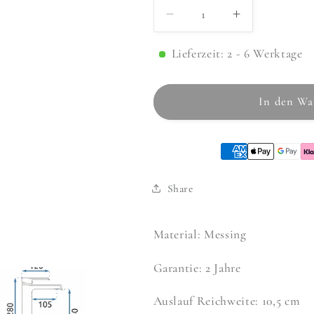
Verringere
Erhöhe
die
die
Menge
Menge
Lieferzeit: 2 - 6 Werktage
für
für
Armatur
Armatur
Hasse
Hasse
In den Wa
High
High
Chrom
Chrom
Share
Material: Messing
Garantie: 2 Jahre
Auslauf Reichweite: 10,5 cm