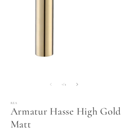
Medien
1
in
Modal
öffnen
von
1
/
4
REA
Armatur Hasse High Gold
Matt