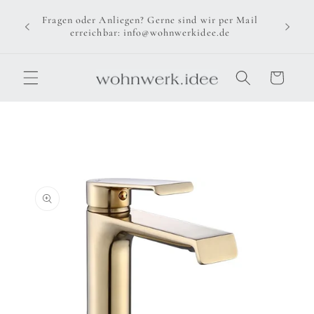
Direkt
zum
Fragen oder Anliegen? Gerne sind wir per Mail
Inhalt
erreichbar: info@wohnwerkidee.de
Warenkorb
u
oduktinformationen
ringen