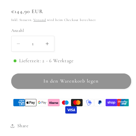
Normaler
€144,90 EUR
Preis
Inkl. Steuern.
Versand
wird beim Checkout berechnet
Anzahl
Anzahl
Verringere
Erhöhe
die
die
Menge
Menge
Lieferzeit: 2 - 6 Werktage
für
für
Armatur
Armatur
In den Warenkorb legen
Hasse
Hasse
High
High
Gold
Gold
Matt
Matt
Share