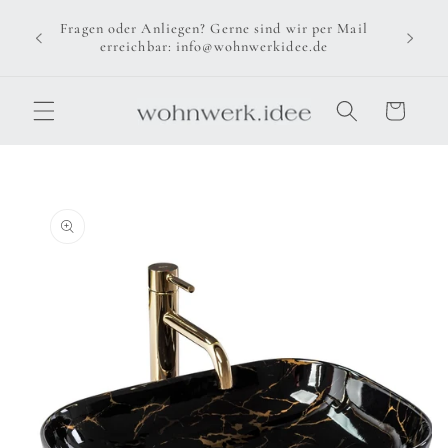
Direkt
zum
Fragen oder Anliegen? Gerne sind wir per Mail
Inhalt
erreichbar: info@wohnwerkidee.de
Warenkorb
u
oduktinformationen
ringen