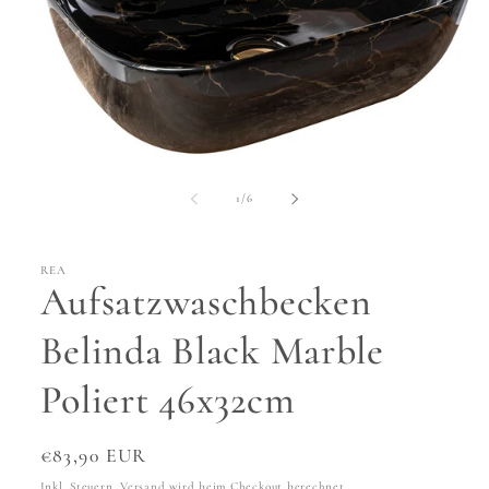
Medien
1
in
von
1
/
6
Modal
öffnen
REA
Aufsatzwaschbecken
Belinda Black Marble
Poliert 46x32cm
Normaler
€83,90 EUR
Preis
Inkl. Steuern.
Versand
wird beim Checkout berechnet