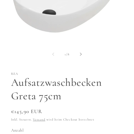
Medien
1
in
von
1
/
8
Modal
öffnen
REA
Aufsatzwaschbecken
Greta 75cm
Normaler
€145,90 EUR
Preis
Inkl. Steuern.
Versand
wird beim Checkout berechnet
Anzahl
Anzahl