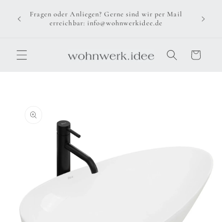
Direkt
zum
Fragen oder Anliegen? Gerne sind wir per Mail
Inhalt
erreichbar: info@wohnwerkidee.de
Warenkorb
u
oduktinformationen
ringen