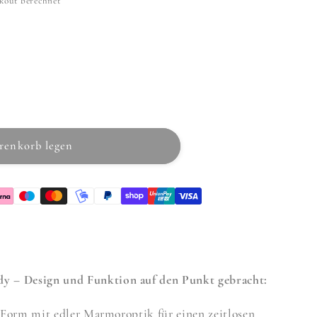
kout berechnet
chbecken
renkorb legen
y – Design und Funktion auf den Punkt gebracht:
Form mit edler Marmoroptik für einen zeitlosen