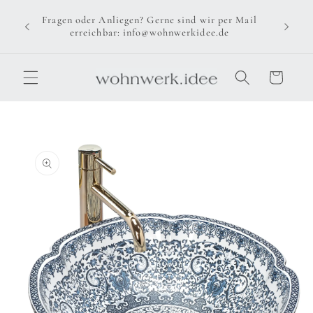
Direkt
zum
Fragen oder Anliegen? Gerne sind wir per Mail
Inhalt
erreichbar: info@wohnwerkidee.de
Warenkorb
u
oduktinformationen
ringen