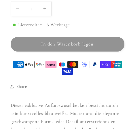
Verringere
Erhöhe
die
die
Menge
Menge
Lieferzeit: 2 - 6 Werktage
für
für
Aufsatzwaschbecken
Aufsatzwaschbecken
In den Warenkorb legen
Vivien
Vivien
∅
∅
42,5cm
42,5cm
Share
Dieses exklusive Aufsatzwaschbecken besticht durch
sein kunstvolles blau-weißes Muster und die elegante
geschwungene Form. Jedes Detail unterstreicht den