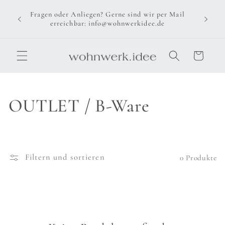
Direkt
zum
Fragen oder Anliegen? Gerne sind wir per Mail
Inhalt
erreichbar: info@wohnwerkidee.de
Warenkorb
K
OUTLET / B-Ware
a
t
Filtern und sortieren
0 Produkte
e
g
o