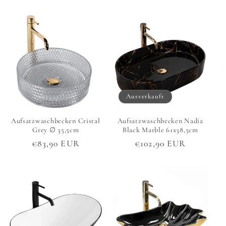
Preis
Preis
Ausverkauft
Aufsatzwaschbecken Cristal
Aufsatzwaschbecken Nadia
Grey ∅ 35,5cm
Black Marble 61x38,5cm
Normaler
€83,90 EUR
Normaler
€102,90 EUR
Preis
Preis