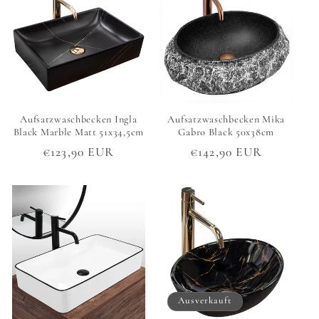
Aufsatzwaschbecken Ingla
Aufsatzwaschbecken Mika
Black Marble Matt 51x34,5cm
Gabro Black 50x38cm
Normaler
€123,90 EUR
Normaler
€142,90 EUR
Preis
Preis
Ausverkauft