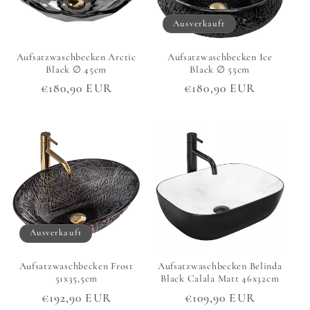
Ausverkauft
Aufsatzwaschbecken Arctic
Aufsatzwaschbecken Ice
Black ∅ 45cm
Black ∅ 55cm
Normaler
€180,90 EUR
Normaler
€180,90 EUR
Preis
Preis
Ausverkauft
Aufsatzwaschbecken Frost
Aufsatzwaschbecken Belinda
51x35,5cm
Black Calala Matt 46x32cm
Normaler
€192,90 EUR
Normaler
€109,90 EUR