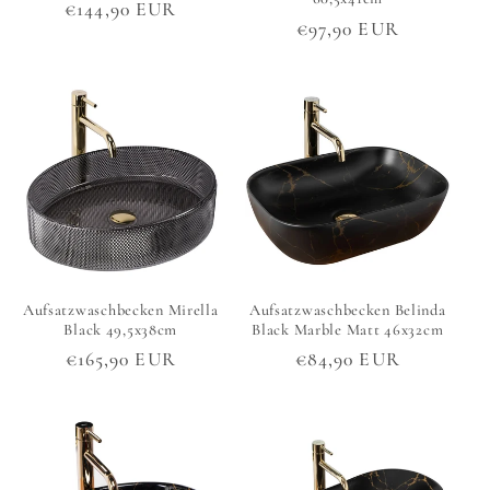
Normaler
€144,90 EUR
Normaler
€97,90 EUR
Preis
Preis
Aufsatzwaschbecken Mirella
Aufsatzwaschbecken Belinda
Black 49,5x38cm
Black Marble Matt 46x32cm
Normaler
€165,90 EUR
Normaler
€84,90 EUR
Preis
Preis