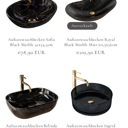
Ausverkauft
Aufsatzwaschbecken Sofia
Aufsatzwaschbecken Royal
Black Marble 41x34,5cm
Black Marble Matt 60,5x36cm
Normaler
€78,90 EUR
Normaler
€102,90 EUR
Preis
Preis
Aufsatzwaschbecken Belinda
Aufsatzwaschbecken Ingrid