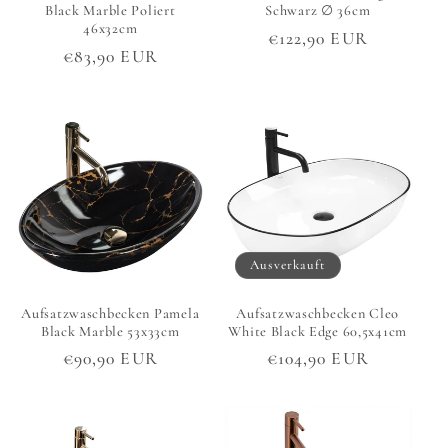
Black Marble Poliert
Schwarz ∅ 36cm
46x32cm
Normaler
€122,90 EUR
Normaler
€83,90 EUR
Preis
Preis
Ausverkauft
Aufsatzwaschbecken Pamela
Aufsatzwaschbecken Cleo
Black Marble 53x33cm
White Black Edge 60,5x41cm
Normaler
€90,90 EUR
Normaler
€104,90 EUR
Preis
Preis