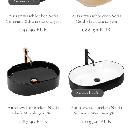
Ausverkauft
Aufsatzwaschbecken Sofia
Aufsatzwaschbecken Sofia
Goldrand Schwarz 41x34,5cm
Gold Black 41x34,5cm
Normaler
€95,90 EUR
Normaler
€88,90 EUR
Preis
Preis
Ausverkauft
Aufsatzwaschbecken Nadia
Aufsatzwaschbecken Nadia
Black Marble 50x38cm
Schwarz Weiß 60x38cm
Normaler
€87,90 EUR
Normaler
€119,90 EUR
Preis
Preis