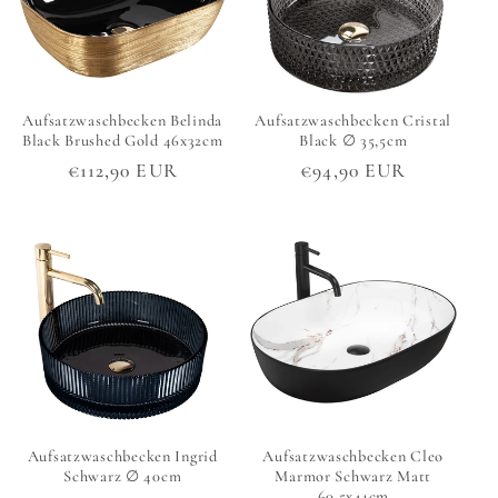
r
i
Aufsatzwaschbecken Belinda
Aufsatzwaschbecken Cristal
e
Black Brushed Gold 46x32cm
Black ∅ 35,5cm
Normaler
€112,90 EUR
Normaler
€94,90 EUR
:
Preis
Preis
Aufsatzwaschbecken Ingrid
Aufsatzwaschbecken Cleo
Schwarz ∅ 40cm
Marmor Schwarz Matt
60,5x41cm