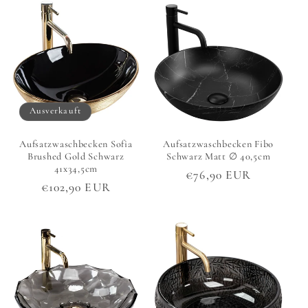
Ausverkauft
Aufsatzwaschbecken Sofia
Aufsatzwaschbecken Fibo
Brushed Gold Schwarz
Schwarz Matt ∅ 40,5cm
41x34,5cm
Normaler
€76,90 EUR
Normaler
€102,90 EUR
Preis
Preis