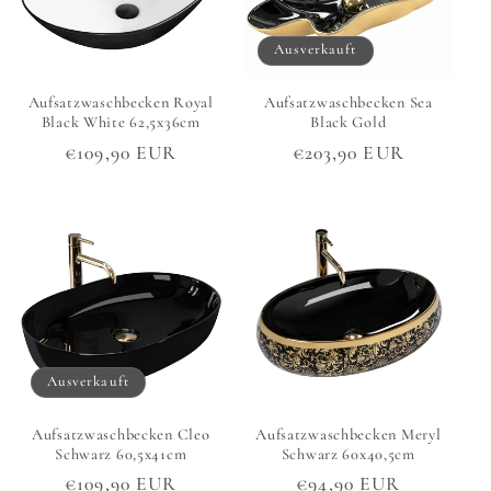
Ausverkauft
Aufsatzwaschbecken Royal
Aufsatzwaschbecken Sea
Black White 62,5x36cm
Black Gold
Normaler
€109,90 EUR
Normaler
€203,90 EUR
Preis
Preis
Ausverkauft
Aufsatzwaschbecken Cleo
Aufsatzwaschbecken Meryl
Schwarz 60,5x41cm
Schwarz 60x40,5cm
Normaler
€109,90 EUR
Normaler
€94,90 EUR