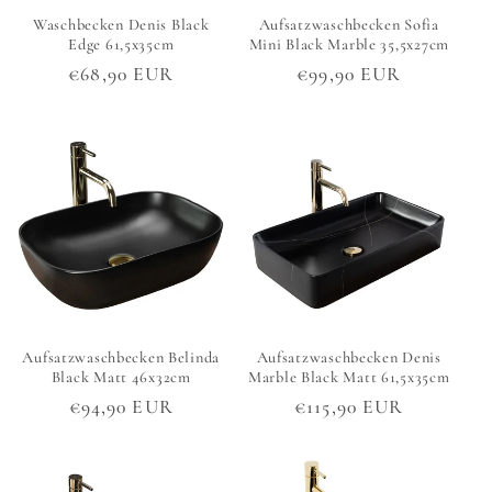
Waschbecken Denis Black
Aufsatzwaschbecken Sofia
Edge 61,5x35cm
Mini Black Marble 35,5x27cm
Normaler
€68,90 EUR
Normaler
€99,90 EUR
Preis
Preis
Aufsatzwaschbecken Belinda
Aufsatzwaschbecken Denis
Black Matt 46x32cm
Marble Black Matt 61,5x35cm
Normaler
€94,90 EUR
Normaler
€115,90 EUR
Preis
Preis