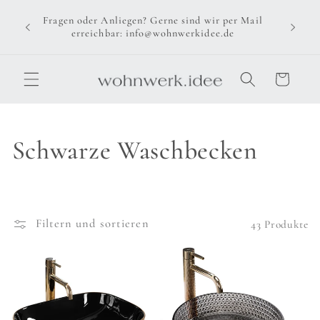
Direkt
zum
Fragen oder Anliegen? Gerne sind wir per Mail
Inhalt
erreichbar: info@wohnwerkidee.de
Warenkorb
K
Schwarze Waschbecken
a
t
Filtern und sortieren
43 Produkte
e
g
o