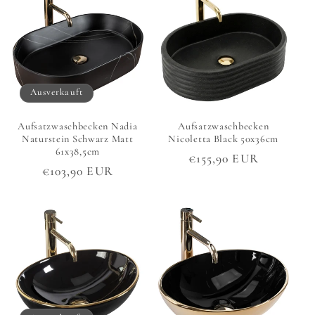
Ausverkauft
Aufsatzwaschbecken Nadia
Aufsatzwaschbecken
Naturstein Schwarz Matt
Nicoletta Black 50x36cm
61x38,5cm
Normaler
€155,90 EUR
Normaler
€103,90 EUR
Preis
Preis