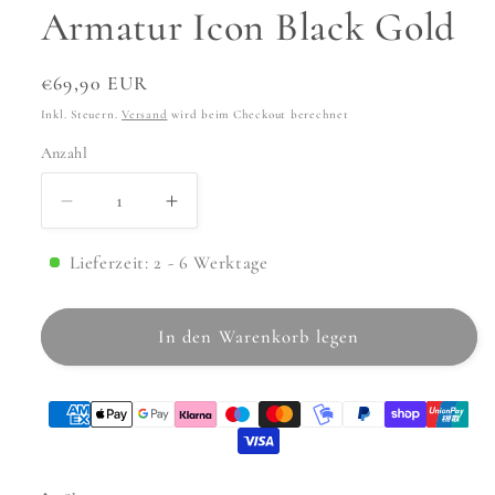
Armatur Icon Black Gold
Normaler
€69,90 EUR
Preis
Inkl. Steuern.
Versand
wird beim Checkout berechnet
Anzahl
Anzahl
Verringere
Erhöhe
die
die
Menge
Menge
Lieferzeit: 2 - 6 Werktage
für
für
Armatur
Armatur
In den Warenkorb legen
Icon
Icon
Black
Black
Gold
Gold