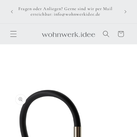
Direkt
zum
Fragen oder Anliegen? Gerne sind wir per Mail
Inhalt
erreichbar: info@wohnwerkidee.de
Warenkorb
u
oduktinformationen
ringen