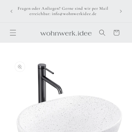
Direkt
zum
Fragen oder Anliegen? Gerne sind wir per Mail
Inhalt
erreichbar: info@wohnwerkidee.de
Warenkorb
u
oduktinformationen
ringen