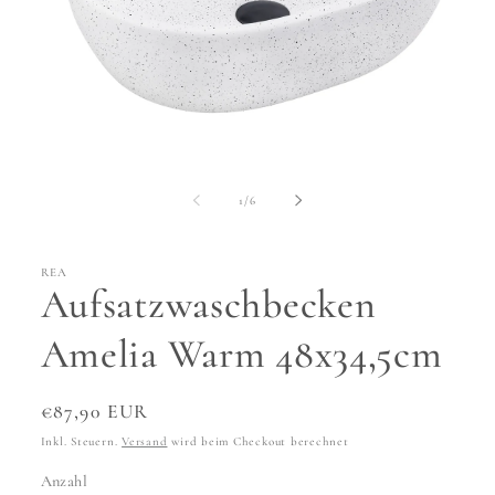
Medien
1
in
von
1
/
6
Modal
öffnen
REA
Aufsatzwaschbecken
Amelia Warm 48x34,5cm
Normaler
€87,90 EUR
Preis
Inkl. Steuern.
Versand
wird beim Checkout berechnet
Anzahl
Anzahl