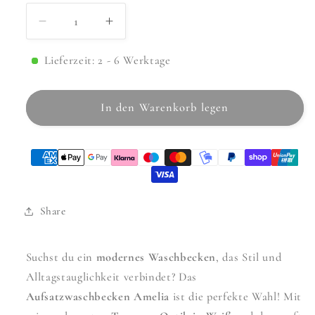
Verringere
Erhöhe
die
die
Menge
Menge
Lieferzeit: 2 - 6 Werktage
für
für
Aufsatzwaschbecken
Aufsatzwaschbecken
In den Warenkorb legen
Amelia
Amelia
Warm
Warm
48x34,5cm
48x34,5cm
Share
Suchst du ein
modernes Waschbecken
, das Stil und
Alltagstauglichkeit verbindet? Das
Aufsatzwaschbecken Amelia
ist die perfekte Wahl! Mit