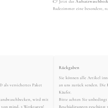
👉 Jetzt das
Aufsatzwaschbec
Badezimmer eine besondere, na
Rückgaben
Sie können alle Artikel in
als versichertes Paket
an uns zurück senden. Die 
Käufer.
tandwaschbecken, wird mit
Bitte achten Sie unbedingt
t von mind. 5 Werktagen!
Beschädigungen geschützt 