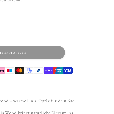
kout berechnet
chbecken
renkorb legen
ood – warme Holz-Optik für dein Bad
lia Wood
bringt natürliche Eleganz ins