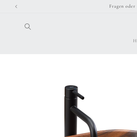
Direkt
Fragen oder 
zum
Inhalt
H
Zu
Produktinformationen
springen