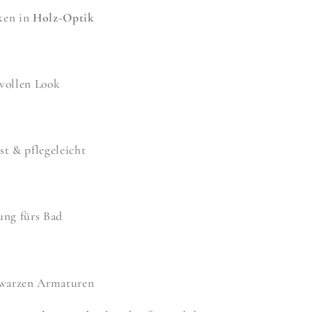
ken in
Holz-Optik
lvollen Look
t & pflegeleicht
ung fürs Bad
hwarzen Armaturen