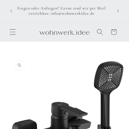
Direkt
zum
Fragen oder Anliegen? Gerne sind wir per Mail
Inhalt
erreichbar: info@wohnwerkidee.de
Warenkorb
u
oduktinformationen
ringen