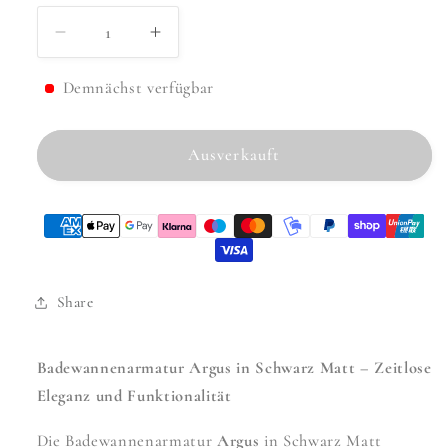
Verringere
Erhöhe
die
die
Menge
Menge
Demnächst verfügbar
für
für
Badewannenarmatur
Badewannenarmatur
Ausverkauft
Argus
Argus
Black
Black
Share
Badewannenarmatur Argus in Schwarz Matt – Zeitlose
Eleganz und Funktionalität
Die Badewannenarmatur
Argus
in Schwarz Matt