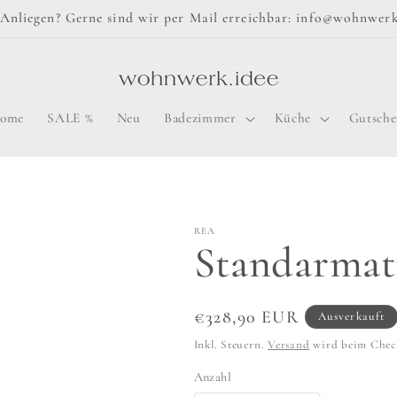
Anliegen? Gerne sind wir per Mail erreichbar: info@wohnwerk
ome
SALE %
Neu
Badezimmer
Küche
Gutsche
REA
Standarmat
Normaler
€328,90 EUR
Ausverkauft
Preis
Inkl. Steuern.
Versand
wird beim Chec
Anzahl
Anzahl