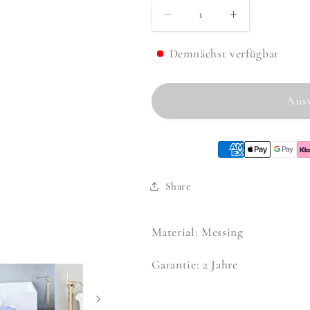
Verringere
Erhöhe
die
die
Menge
Menge
Demnächst verfügbar
für
für
Standarmatur
Standarmatu
Carat
Carat
Ausv
Gold
Gold
Matt
Matt
Share
Material: Messing
Garantie: 2 Jahre