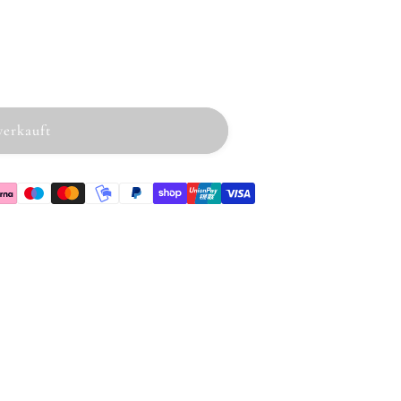
r
erkauft