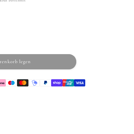
kout berechnet
armatur
renkorb legen
ur)