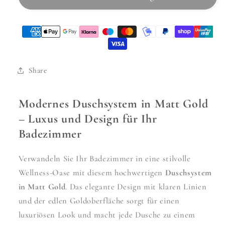
Wannenauslauf
Wannenauslauf
Lungo
Lungo
Gold
Gold
Matt
Matt
(mit
(mit
Thermostat)
Thermostat)
Share
Modernes Duschsystem in Matt Gold
– Luxus und Design für Ihr
Badezimmer
Verwandeln Sie Ihr Badezimmer in eine stilvolle
Wellness-Oase mit diesem hochwertigen
Duschsystem
in Matt Gold
. Das elegante Design mit klaren Linien
und der edlen Goldoberfläche sorgt für einen
luxuriösen Look und macht jede Dusche zu einem