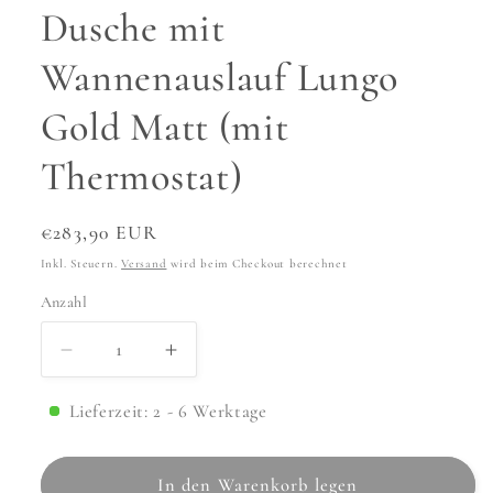
Dusche mit
Wannenauslauf Lungo
Gold Matt (mit
Thermostat)
Normaler
€283,90 EUR
Preis
Inkl. Steuern.
Versand
wird beim Checkout berechnet
Anzahl
Anzahl
Verringere
Erhöhe
die
die
Menge
Menge
Lieferzeit: 2 - 6 Werktage
für
für
Dusche
Dusche
In den Warenkorb legen
mit
mit