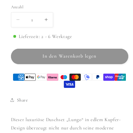
Anzahl
Anzahl
Verringere
Erhöhe
die
die
Menge
Menge
Lieferzeit: 2 - 6 Werktage
für
für
Dusche
Dusche
In den Warenkorb legen
Unterputz
Unterputz
Lungo
Lungo
Kupfer
Kupfer
(mit
(mit
Thermostat)
Thermostat)
Share
Dieser luxuriöse Duschset „Lungo“ in edlem Kupfer-
Design überzeugt nicht nur durch seine moderne