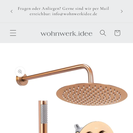
Direkt
zum
Fragen oder Anliegen? Gerne sind wir per Mail
Inhalt
erreichbar: info@wohnwerkidee.de
Warenkorb
u
oduktinformationen
ringen