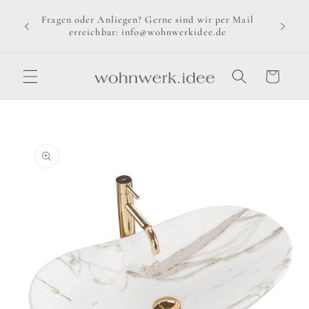
Direkt
zum
Fragen oder Anliegen? Gerne sind wir per Mail
Inhalt
erreichbar: info@wohnwerkidee.de
Warenkorb
u
oduktinformationen
ringen