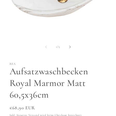
Medien
1
in
von
1
/
5
Modal
öffnen
REA
Aufsatzwaschbecken
Royal Marmor Matt
60,5x36cm
Normaler
€68,90 EUR
Preis
Inkl. Steuern.
Versand
wird beim Checkout berechnet