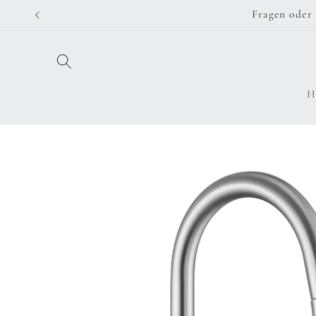
Direkt
Fragen oder 
zum
Inhalt
H
Zu
Produktinformationen
springen