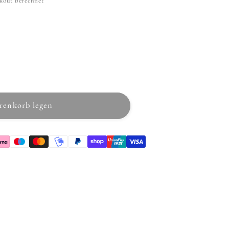
kout berechnet
tur
renkorb legen