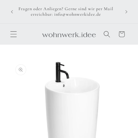
Direkt
zum
Fragen oder Anliegen? Gerne sind wir per Mail
Inhalt
erreichbar: info@wohnwerkidee.de
Warenkorb
u
oduktinformationen
ringen