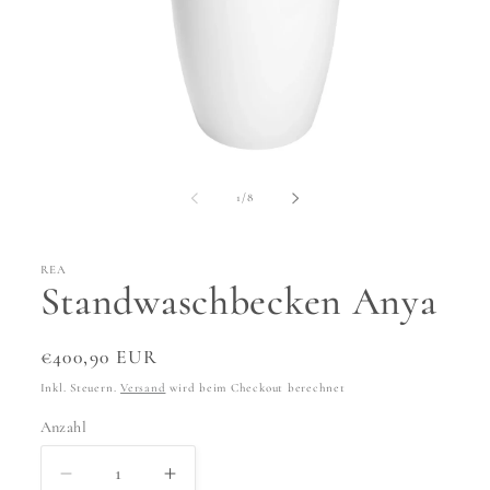
Medien
1
in
von
1
/
8
Modal
öffnen
REA
Standwaschbecken Anya
Normaler
€400,90 EUR
Preis
Inkl. Steuern.
Versand
wird beim Checkout berechnet
Anzahl
Anzahl
Verringere
Erhöhe