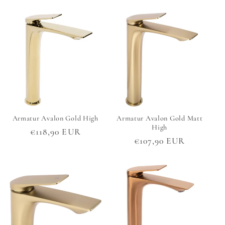
Preis
Preis
Armatur Avalon Gold High
Armatur Avalon Gold Matt
High
Normaler
€118,90 EUR
Normaler
€107,90 EUR
Preis
Preis