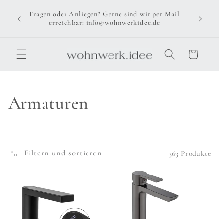
Direkt
zum
Fragen oder Anliegen? Gerne sind wir per Mail
Inhalt
erreichbar: info@wohnwerkidee.de
Warenkorb
K
Armaturen
a
t
Filtern und sortieren
363 Produkte
e
g
o