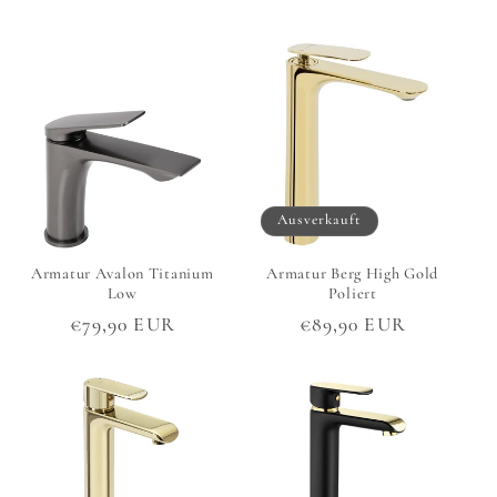
Preis
Preis
Ausverkauft
Armatur Avalon Titanium
Armatur Berg High Gold
Low
Poliert
Normaler
€79,90 EUR
Normaler
€89,90 EUR
Preis
Preis