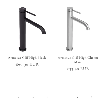
Preis
Preis
Armatur Clif High Black
Armatur Clif High Chrom
Matt
Normaler
€60,90 EUR
Normaler
€55,90 EUR
Preis
Preis
1
…
2
3
11