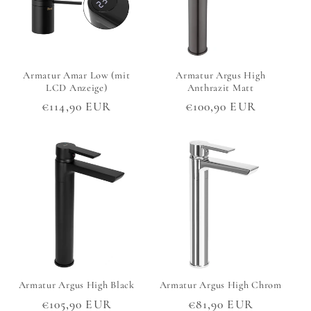
r
i
Armatur Amar Low (mit
Armatur Argus High
e
LCD Anzeige)
Anthrazit Matt
Normaler
€114,90 EUR
Normaler
€100,90 EUR
:
Preis
Preis
Armatur Argus High Black
Armatur Argus High Chrom
Normaler
€105,90 EUR
Normaler
€81,90 EUR