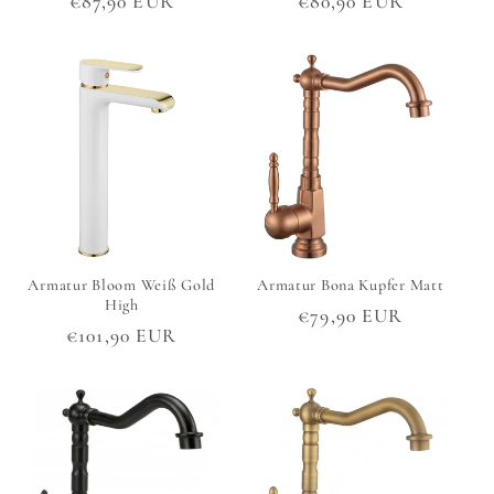
Normaler
€87,90 EUR
Normaler
€80,90 EUR
Preis
Preis
Armatur Bloom Weiß Gold
Armatur Bona Kupfer Matt
High
Normaler
€79,90 EUR
Normaler
€101,90 EUR
Preis
Preis